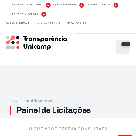
IR PARA O CONTEÚDO
IR PARA O MENU
IR PARA A BUSCA
1
2
3
IR PARA O RODAPÉ
4
ACESSIBILIDADE
ALTO CONTRASTE
MAPA DO SITE
Início
Painel de Licitações
Painel de Licitações
O QUE VOCÊ DESEJA CONSULTAR?