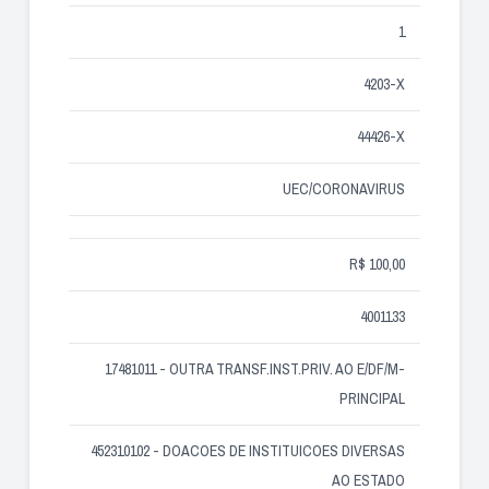
1
4203-X
44426-X
UEC/CORONAVIRUS
R$ 100,00
4001133
17481011 - OUTRA TRANSF.INST.PRIV. AO E/DF/M-
PRINCIPAL
452310102 - DOACOES DE INSTITUICOES DIVERSAS
AO ESTADO