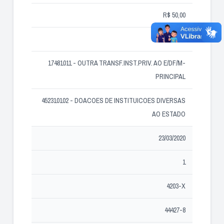
R$ 50,00
4001133
17481011 - OUTRA TRANSF.INST.PRIV. AO E/DF/M-
PRINCIPAL
452310102 - DOACOES DE INSTITUICOES DIVERSAS
AO ESTADO
23/03/2020
1
4203-X
44427-8