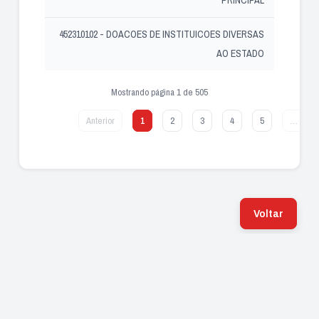
452310102 - DOACOES DE INSTITUICOES DIVERSAS
AO ESTADO
Mostrando página 1 de 505
Anterior
1
2
3
4
5
…
Voltar