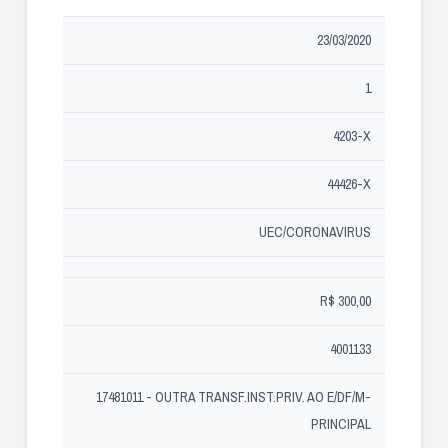
23/03/2020
1
4203-X
44426-X
UEC/CORONAVIRUS
R$ 300,00
4001133
17481011 - OUTRA TRANSF.INST.PRIV. AO E/DF/M-
PRINCIPAL