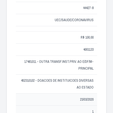
44427-8
UEC/SAUDE/CORONAVIRUS
R$ 100,00
4001133
17481011 - OUTRA TRANSF.INST.PRIV. AO E/DF/M-
PRINCIPAL
452310102 - DOACOES DE INSTITUICOES DIVERSAS
AO ESTADO
23/03/2020
1