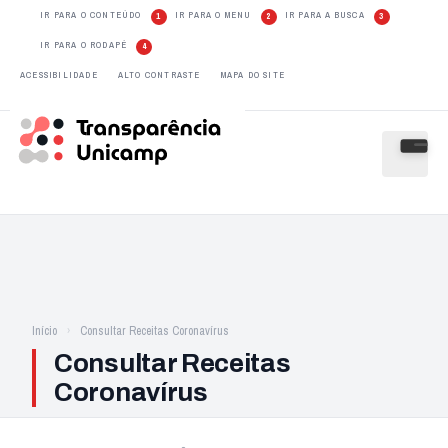
IR PARA O CONTEÚDO
IR PARA O MENU
IR PARA A BUSCA
1
2
3
IR PARA O RODAPÉ
4
ACESSIBILIDADE
ALTO CONTRASTE
MAPA DO SITE
Início
Consultar Receitas Coronavírus
Consultar Receitas
Coronavírus