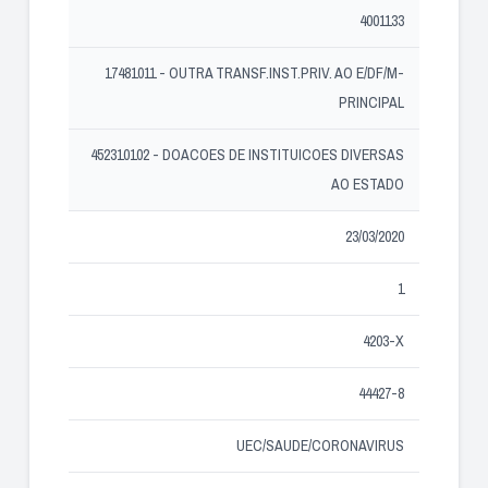
4001133
17481011 - OUTRA TRANSF.INST.PRIV. AO E/DF/M-
PRINCIPAL
452310102 - DOACOES DE INSTITUICOES DIVERSAS
AO ESTADO
23/03/2020
1
4203-X
44427-8
UEC/SAUDE/CORONAVIRUS