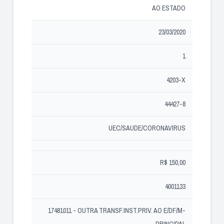
AO ESTADO
23/03/2020
1
4203-X
44427-8
UEC/SAUDE/CORONAVIRUS
R$ 150,00
4001133
17481011 - OUTRA TRANSF.INST.PRIV. AO E/DF/M-
PRINCIPAL