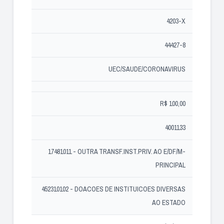
4203-X
44427-8
UEC/SAUDE/CORONAVIRUS
R$ 100,00
4001133
17481011 - OUTRA TRANSF.INST.PRIV. AO E/DF/M-
PRINCIPAL
452310102 - DOACOES DE INSTITUICOES DIVERSAS
AO ESTADO