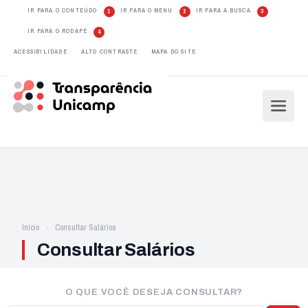
IR PARA O CONTEÚDO
IR PARA O MENU
IR PARA A BUSCA
1
2
3
IR PARA O RODAPÉ
4
ACESSIBILIDADE
ALTO CONTRASTE
MAPA DO SITE
Início
Consultar Salários
Consultar Salários
O QUE VOCÊ DESEJA CONSULTAR?