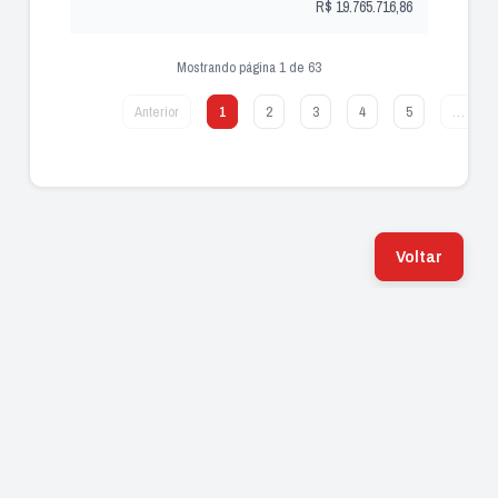
R$ 19.765.716,86
Mostrando página 1 de 63
Anterior
1
2
3
4
5
…
Voltar