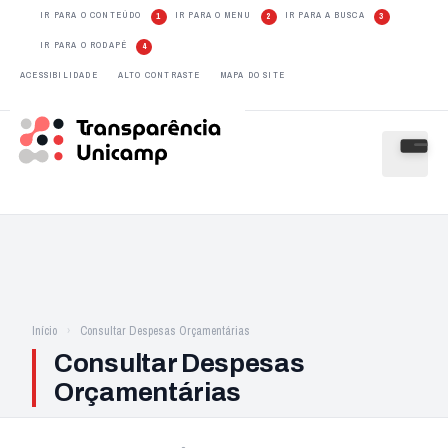
IR PARA O CONTEÚDO
IR PARA O MENU
IR PARA A BUSCA
1
2
3
IR PARA O RODAPÉ
4
ACESSIBILIDADE
ALTO CONTRASTE
MAPA DO SITE
Início
Consultar Despesas Orçamentárias
Consultar Despesas
Orçamentárias